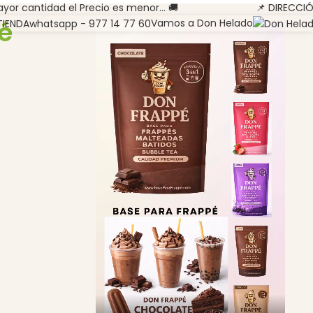
yor cantidad el Precio es menor... 🚚
📌 DIRECCI
é
Vamos a Don Helado
TIENDA
whatsapp - 977 14 77 60