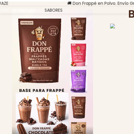
AZE
🚚 Don Frappé en Polvo. Envío G
OMO SE PREPARA
SABORES