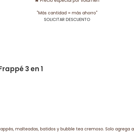
🔥 Precio especial por volumen
"Más cantidad = más ahorro"
SOLICITAR DESCUENTO
Frappé 3 en 1
 frappés, malteadas, batidos y bubble tea cremoso. Solo agrega