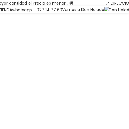
yor cantidad el Precio es menor... 🚚
📌 DIRECCI
Vamos a Don Helado
TIENDA
whatsapp - 977 14 77 60