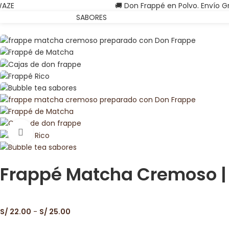
AZE
🚚 Don Frappé en Polvo. Envío G
OMO SE PREPARA
SABORES
Watch video
Frappé Matcha Cremoso | 
S/
22.00
-
S/
25.00