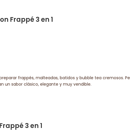
n Frappé 3 en 1
preparar frappés, malteadas, batidos y bubble tea cremosos. Pe
an un sabor clásico, elegante y muy vendible.
rappé 3 en 1