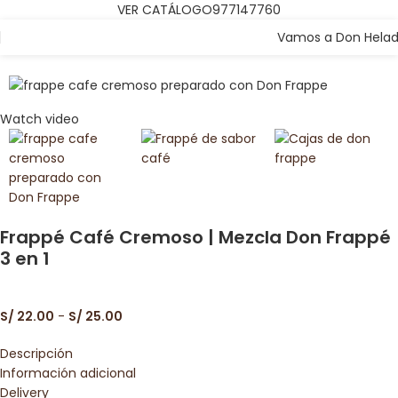
VER CATÁLOGO
977147760
Vamos a Don Hela
Watch video
Frappé Café Cremoso | Mezcla Don Frappé
3 en 1
S/
22.00
-
S/
25.00
Descripción
Información adicional
Delivery